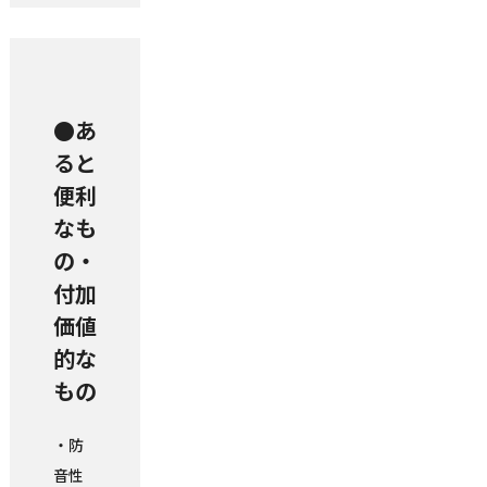
●あ
ると
便利
なも
の・
付加
価値
的な
もの
・防
音性