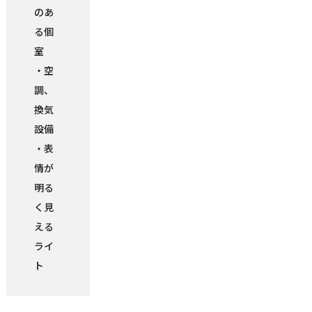
のあ
る個
室
・空
調、
換気
設備
・表
情が
明る
く見
える
ライ
ト