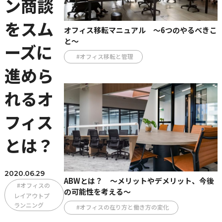
ン商談
をスム
オフィス移転マニュアル ～6つのやるべきこ
と～
ーズに
#オフィス移転と管理
進めら
れるオ
フィス
とは？
2020.06.29
ABWとは？ ～メリットやデメリット、今後
#オフィスの
の可能性を考える～
レイアウトプ
ランニング
#オフィスの在り方と働き方の変化