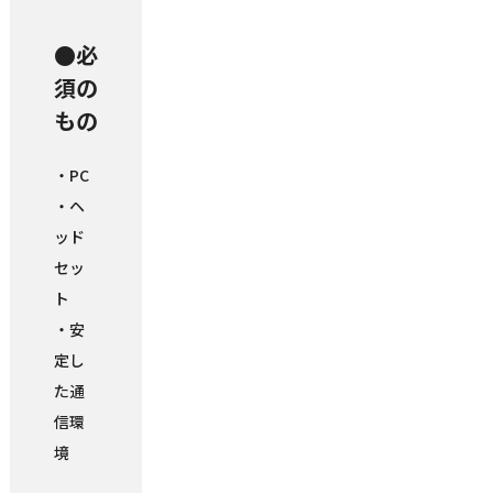
●必
須の
もの
・PC
・ヘ
ッド
セッ
ト
・安
定し
た通
信環
境