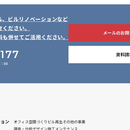
ル、ビルリノベーションなど
せください。
メールのお問
料も併せてご活用ください。
-177
資料請
：00
ション
オフィス空間づくり
ビル再生
その他の事業
調査・分析
デザイン
施工
メンテナンス