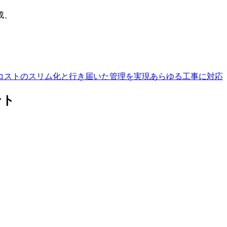
成、
コストのスリム化と行き届いた管理を実現
あらゆる工事に対応
ント