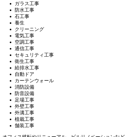
ガラス工事
防水工事
石工事
養生
クリーニング
電気工事
空調工事
通信工事
セキュリティ工事
衛生工事
給排水工事
自動ドア
カーテンウォール
消防設備
防音設備
足場工事
外壁工事
外溝工事
植栽工事
舗装工事
オフィス移転やリニューアル、ビルリノベーションなど